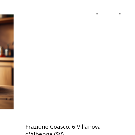
Onda
HOME
ABOU
Calabra
Info &
Contatti
Frazione Coasco, 6 Villanova
d'Albenga (SV)