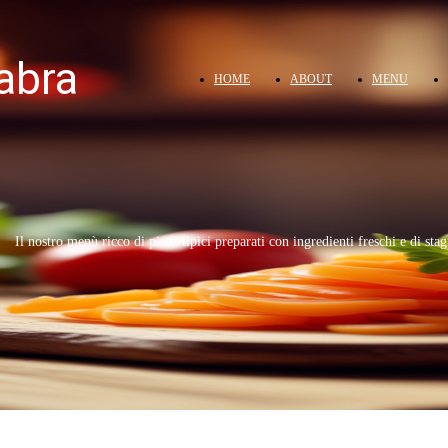
abra
HOME
ABOUT
MENU
Il nostro menù ricco di piatti tipici preparati con ingredienti freschi e di sta