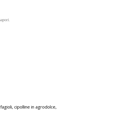
sapori.
agioli, cipolline in agrodolce,